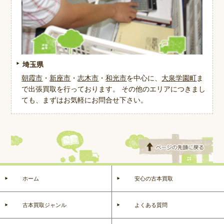
埼玉県
朝霞市
・
新座市
・
志木市
・
和光市
を中心に、
大泉学園町
ま
で出張買取を行っております。 その他のエリアにつきまし
ても、まずはお気軽にお問合せ下さい。
ホーム
安心の古本買取
古本買取ジャンル
よくある質問