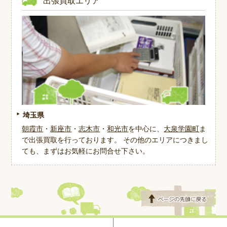
出張買取エリア
埼玉県
朝霞市
・
新座市
・
志木市
・
和光市
を中心に、
大泉学園町
ま
で出張買取を行っております。 その他のエリアにつきまし
ても、まずはお気軽にお問合せ下さい。